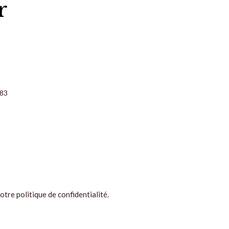
r
483
 notre
politique de confidentialité
.