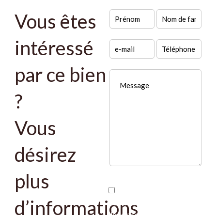
Vous êtes
intéressé
par ce bien
?
Vous
désirez
plus
J’ai lu et j'accepte la
d’informations
politique de confidentialité
de ce site