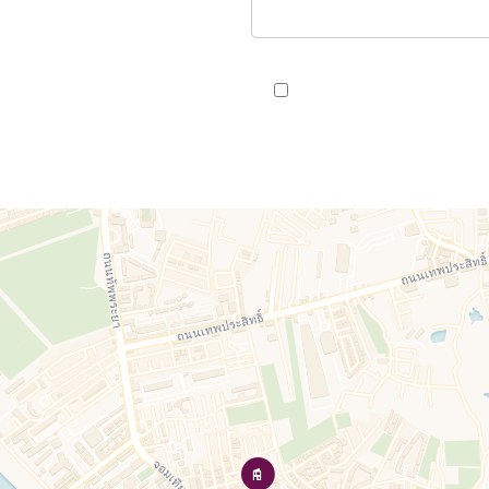
J’ai lu et j'accepte la
politi