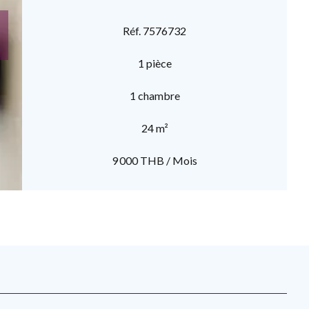
Réf. 7576732
1 pièce
1 chambre
24 m²
9 000 THB / Mois