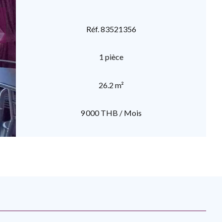
Réf. 83521356
1 pièce
26.2 m²
9 000 THB / Mois