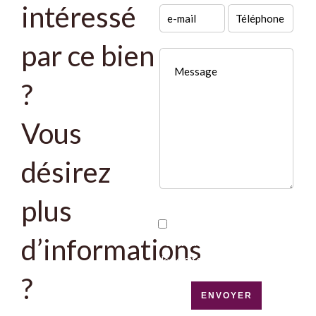
intéressé
par ce bien
?
Vous
désirez
plus
J’ai lu et j'accepte la
d’informations
politique de confidentialité
de ce site
?
ENVOYER