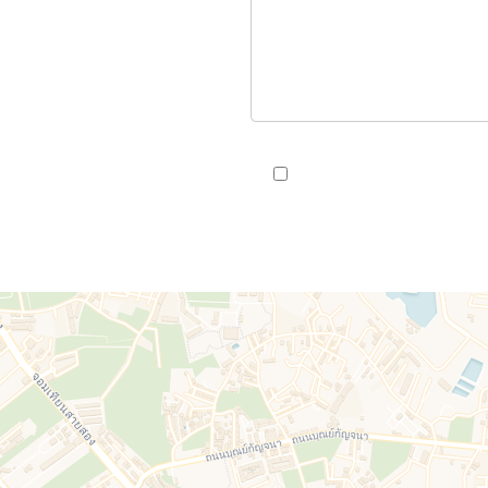
J’ai lu et j'accepte la
politi