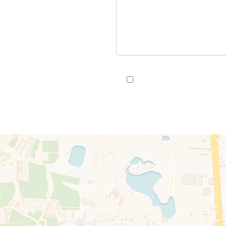
J’ai lu et j'accepte la
politi