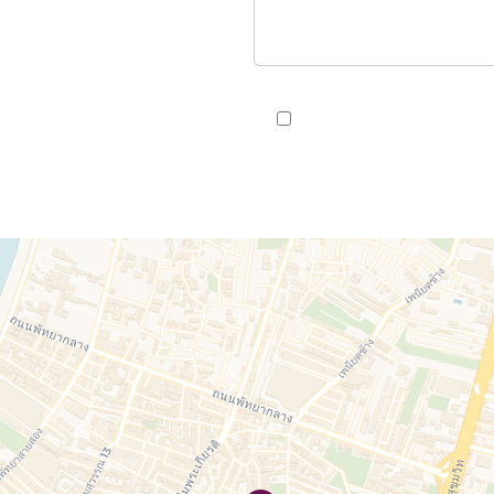
J’ai lu et j'accepte la
politi