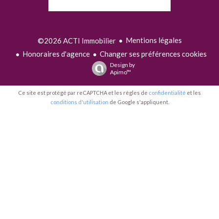
Mentions légales
©2026 ACTI Immobilier
Honoraires d'agence
Changer ses préférences cookies
Design by
Apimo™
Ce site est protégé par reCAPTCHA et les règles de
confidentialité
et les
conditions d'utilisation
de Google s'appliquent.