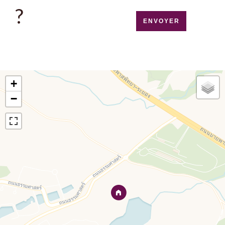
?
ENVOYER
+
−