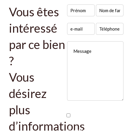
Vous êtes
intéressé
par ce bien
?
Vous
désirez
plus
J’ai lu et j'accepte la
d’informations
politique de confidentialité
de ce site