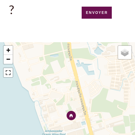
?
ENVOYER
+
−