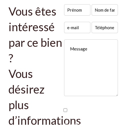
Vous êtes
intéressé
par ce bien
?
Vous
désirez
plus
J’ai lu et j'accepte la
d’informations
politique de confidentialité
de ce site