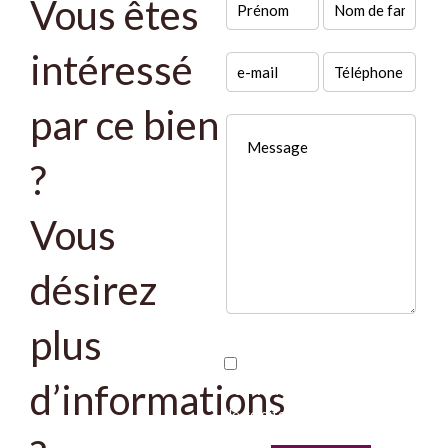
Vous êtes
intéressé
par ce bien
?
Vous
désirez
plus
J’ai lu et j'accepte la
d’informations
politique de confidentialité
de ce site