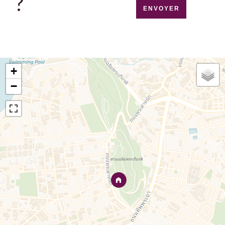
?
ENVOYER
+
−