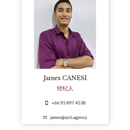
James CANESI
经纪人
+66 95 897 4538
james@acti.agency