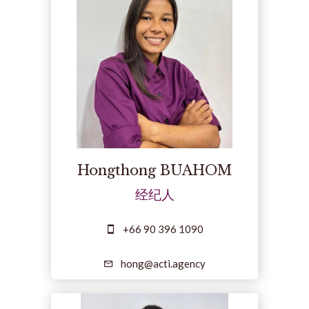
Hongthong BUAHOM
经纪人
+66 90 396 1090
hong@acti.agency