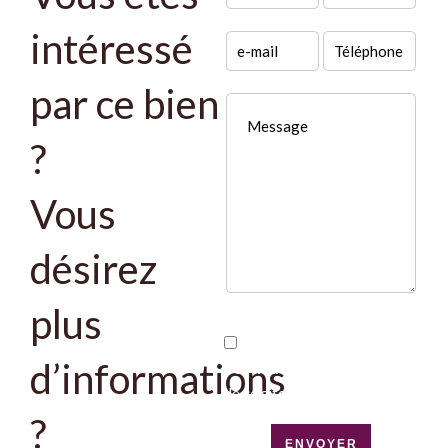
intéressé
par ce bien
?
Vous
désirez
plus
J’ai lu et j'accepte la
d’informations
politique de confidentialité
de ce site
?
ENVOYER