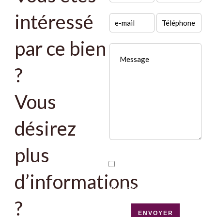
intéressé
par ce bien
?
Vous
désirez
plus
J’ai lu et j'accepte la
d’informations
politique de confidentialité
de ce site
?
ENVOYER