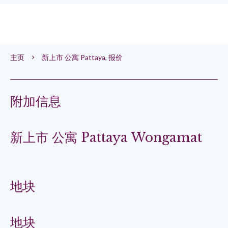
主页
新上市 公寓 Pattaya, 报价
附加信息
新上市 公寓 Pattaya Wongamat
地块
地块