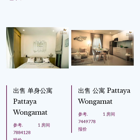
出售 单身公寓
出售 公寓 Pattaya
Pattaya
Wongamat
Wongamat
参考.
1 房间
7449778
参考.
1 房间
报价
7884128
报价