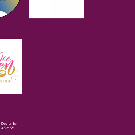
Design by
Apimo™