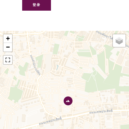
登录
+
−