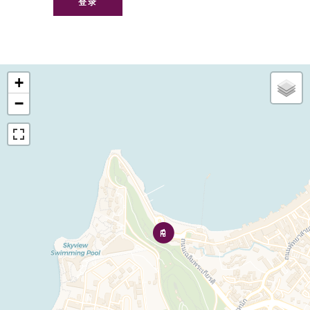
登录
+
−