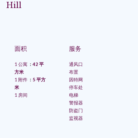
Hill
面积
服务
1 公寓
42 平
通风口
方米
布置
1 附件
5 平方
因特网
米
停车处
1 房间
电梯
警报器
防盗门
监视器