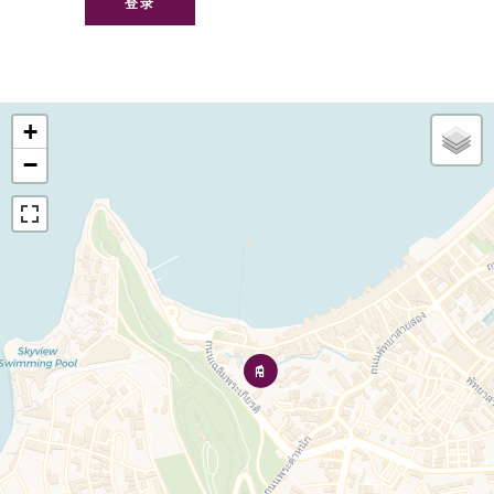
登录
+
−