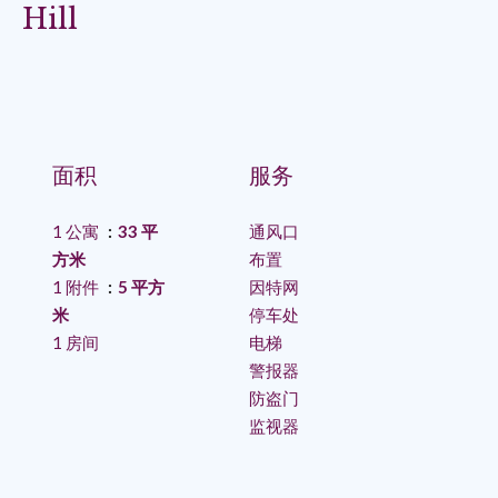
Hill
面积
服务
1 公寓
33 平
通风口
方米
布置
1 附件
5 平方
因特网
米
停车处
1 房间
电梯
警报器
防盗门
监视器