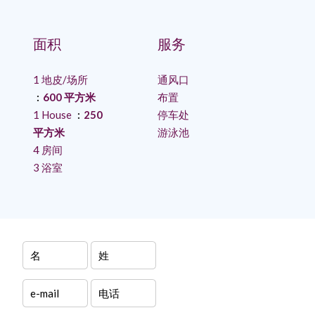
面积
服务
1 地皮/场所
通风口
600 平方米
布置
1 House
250
停车处
平方米
游泳池
4 房间
3 浴室