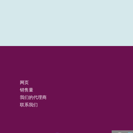
网页
销售量
我们的代理商
联系我们