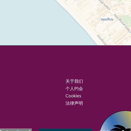
关于我们
个人约会
Cookies
法律声明