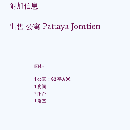
附加信息
出售 公寓 Pattaya Jomtien
面积
1 公寓
82 平方米
1 房间
2 阳台
1 浴室