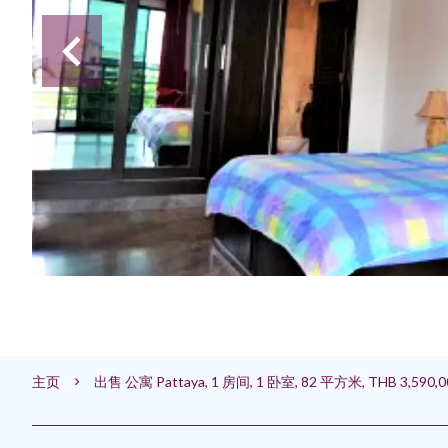
主页
出售 公寓 Pattaya, 1 房间, 1 卧室, 82 平方米, THB 3,590,0