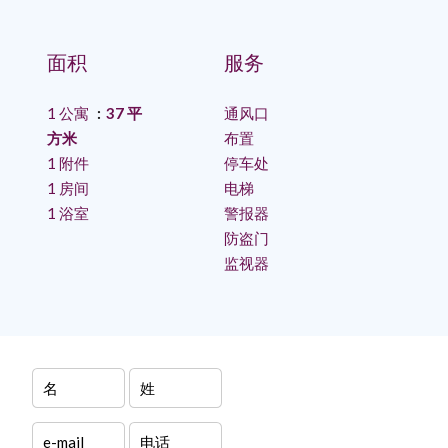
面积
服务
1 公寓
37 平
通风口
方米
布置
1 附件
停车处
1 房间
电梯
1 浴室
警报器
防盗门
监视器