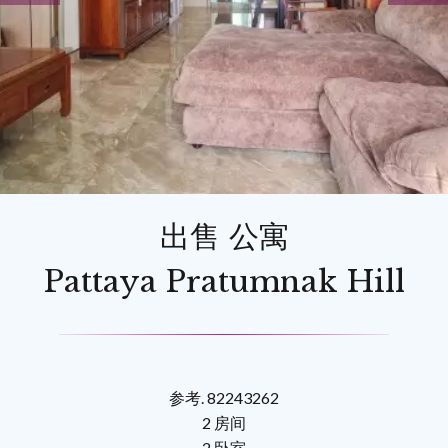
出售 公寓
Pattaya Pratumnak Hill
参考. 82243262
2 房间
2 卧室