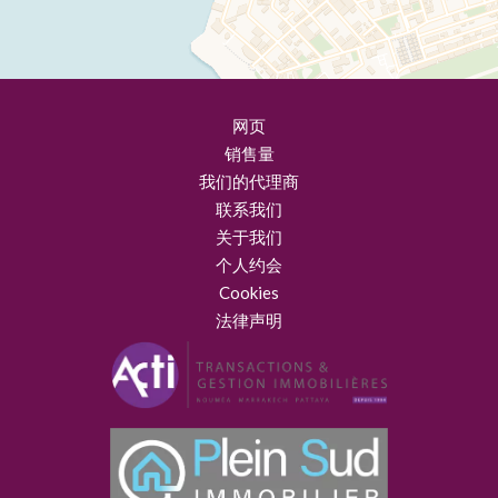
网页
销售量
我们的代理商
联系我们
关于我们
个人约会
Cookies
法律声明