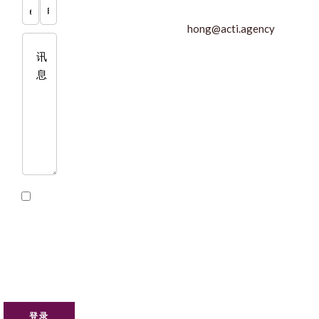
hong@acti.agency
我
已阅读
并接受
本网站
的
隐私
政策
登录