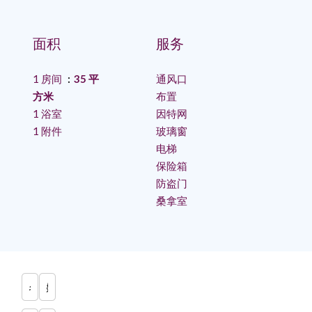
面积
服务
1 房间
35 平
通风口
方米
布置
1 浴室
因特网
1 附件
玻璃窗
电梯
保险箱
防盗门
桑拿室