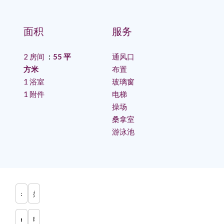
面积
服务
2 房间
55 平
通风口
方米
布置
1 浴室
玻璃窗
1 附件
电梯
操场
桑拿室
游泳池