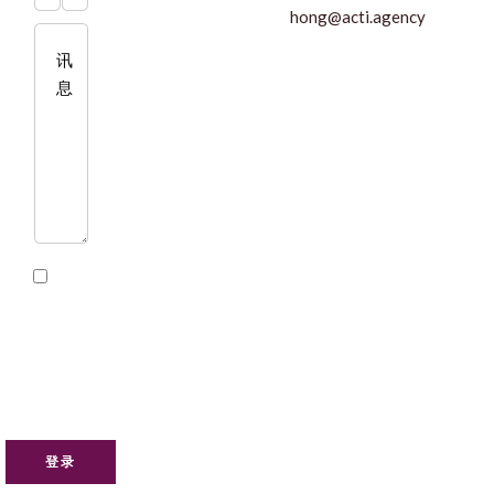
hong@acti.agency
我
已阅读
并接受
本网站
的
隐私
政策
登录