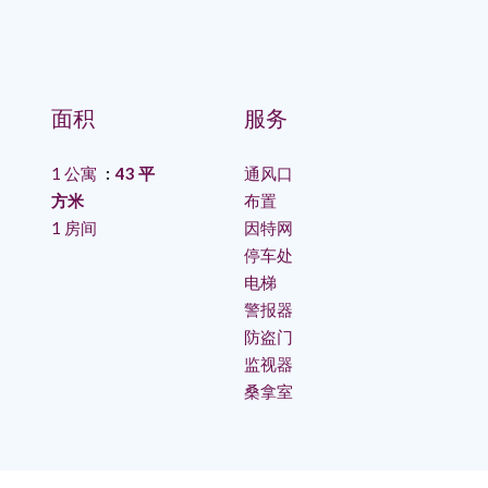
面积
服务
1 公寓
43 平
通风口
方米
布置
1 房间
因特网
停车处
电梯
警报器
防盗门
监视器
桑拿室