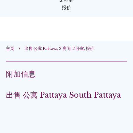
报价
主页
出售 公寓 Pattaya, 2 房间, 2 卧室, 报价
附加信息
出售 公寓 Pattaya South Pattaya