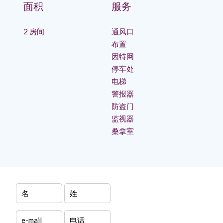
面积
服务
2 房间
通风口
布置
因特网
停车处
电梯
警报器
防盗门
监视器
桑拿室