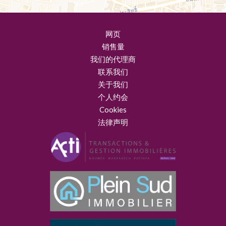
网页
销售量
我们的代理商
联系我们
关于我们
个人约会
Cookies
法律声明