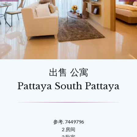
出售 公寓
Pattaya South Pattaya
参考. 7449796
2 房间
2 卧室